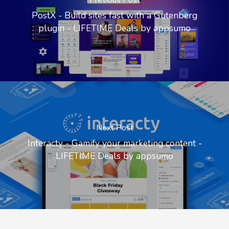
PostX - Build sites fast with a Gutenberg
plugin - LIFETIME Deals by appsumo
Next Post
Interacty - Gamify your marketing content -
LIFETIME Deals by appsumo